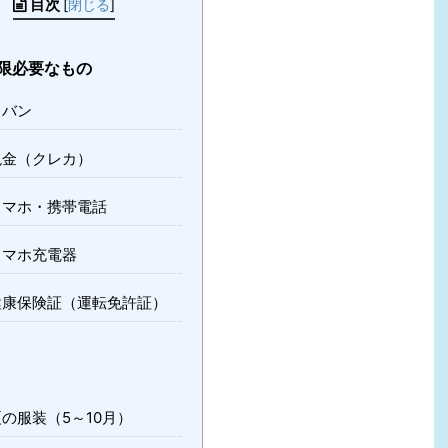
目次
[
閉じる
]
限必要なもの
カバン
現金（クレカ）
スマホ・携帯電話
スマホ充電器
健康保険証（運転免許証）
の服装（5～10月）