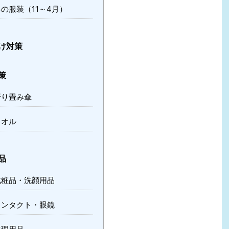
の服装（11～4月）
け対策
策
折り畳み傘
タオル
品
化粧品・洗顔用品
コンタクト・眼鏡