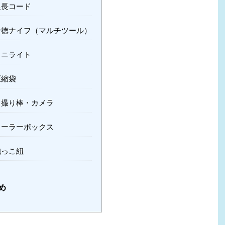
延長コード
十徳ナイフ（マルチツール）
ミニライト
圧縮袋
自撮り棒・カメラ
クーラーボックス
抱っこ紐
め