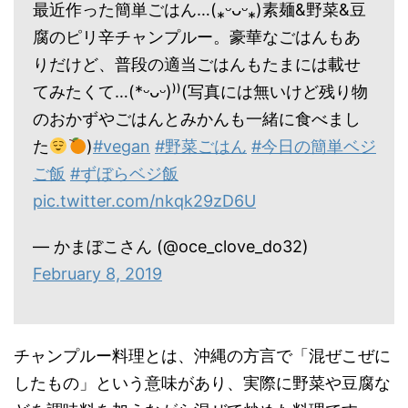
最近作った簡単ごはん…(⁎ᵕᴗᵕ⁎)素麺&野菜&豆
腐のピリ辛チャンプルー。豪華なごはんもあ
りだけど、普段の適当ごはんもたまには載せ
てみたくて…(*ᵕᴗᵕ)⁾⁾(写真には無いけど残り物
のおかずやごはんとみかんも一緒に食べまし
た
)
#vegan
#野菜ごはん
#今日の簡単ベジ
ご飯
#ずぼらベジ飯
pic.twitter.com/nkqk29zD6U
— かまぼこさん (@oce_clove_do32)
February 8, 2019
チャンプルー料理とは、沖縄の方言で「
混ぜこぜに
したもの
」という意味があり、実際に野菜や豆腐な