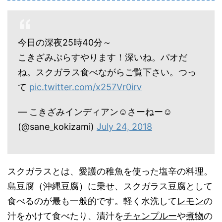
今日の深夜25時40分～
こきざみぷらすやります！深いね。パオだ
ね。スクガラス食べながらご覧下さい。つっ
て
pic.twitter.com/x257Vr0irv
— こきざみインディアン☺︎さーねー☺︎
(@sane_kokizami)
July 24, 2018
スクガラスとは、愛護の稚魚を使った塩辛の料理。
島豆腐（沖縄豆腐）に乗せ、スクガラス豆腐として
食べるのが最も一般的です。軽く水洗して
レモン
の
汁をかけて食べたり、漬汁を
チャンプルー
や
煮物
の