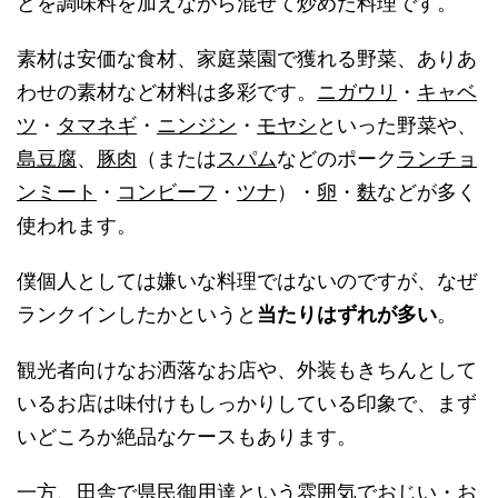
どを調味料を加えながら混ぜて炒めた料理です。
素材は安価な食材、家庭菜園で獲れる野菜、ありあ
わせの素材など材料は多彩です。
ニガウリ
・
キャベ
ツ
・
タマネギ
・
ニンジン
・
モヤシ
といった野菜や、
島豆腐
、
豚肉
（または
スパム
などのポーク
ランチョ
ンミート
・
コンビーフ
・
ツナ
）・
卵
・
麩
などが多く
使われます。
僕個人としては嫌いな料理ではないのですが、なぜ
ランクインしたかというと
当たりはずれが多い
。
観光者向けなお洒落なお店や、外装もきちんとして
いるお店は味付けもしっかりしている印象で、まず
いどころか絶品なケースもあります。
一方、田舎で県民御用達という雰囲気でおじい・お