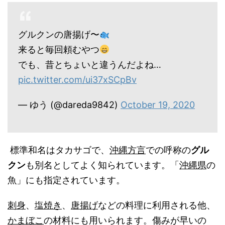
グルクンの唐揚げ〜
来ると毎回頼むやつ
でも、昔とちょいと違うんだよね…
pic.twitter.com/ui37xSCpBv
— ゆう (@dareda9842)
October 19, 2020
標準和名はタカサゴで、
沖縄方言
での呼称の
グル
クン
も別名としてよく知られています。「
沖縄県
の
魚」にも指定されています。
刺身
、
塩焼き
、
唐揚げ
などの料理に利用される他、
かまぼこ
の材料にも用いられます。傷みが早いの