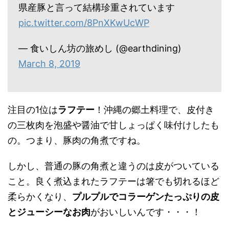
県産豚と言って結構珍重されています
pic.twitter.com/8PnXKwUcWP
— 食いしん坊の旅めし (@earthdining)
March 8, 2019
注目の1位は
ラフテー
！沖縄の郷土料理で、皮付き
の三枚肉を泡盛や醤油で甘しょっぱく味付けしたも
の。つまり、豚肉の角煮ですね。
しかし、普通の豚の角煮と違うのは皮がついている
こと。良く煮込まれたラフテーは箸でも切れるほど
柔らかくなり、
プルプルでコラーゲンたっぷりの皮
とジューシーなお肉
がおいしいんです・・・！