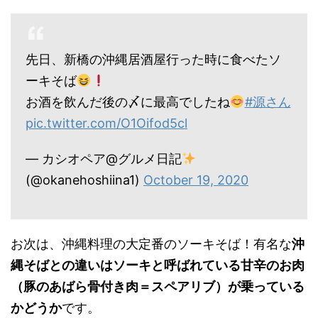
先日、新橋の沖縄居酒屋行った時に食べたソ
ーキそば
お酒を飲んだ後の〆に最高でしたね
#源さん
pic.twitter.com/O1Oifod5cl
— カシオペア@グルメ日記
(@okanehoshiina1)
October 19, 2020
お次は、沖縄料理の大定番のソーキそば！有名な
沖
縄そばとの違いはソーキと呼ばれている甘辛のお肉
（豚のあばら骨付き肉＝スペアリブ）が乗っている
かどうか
です。