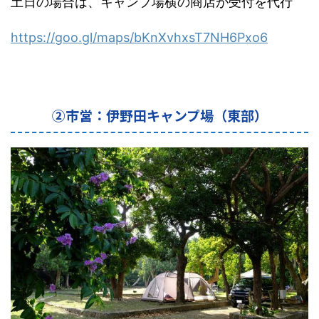
土日の場合は、キャンプ場横の商店が受付を代行
https://goo.gl/maps/
bKnXvhxsT7NH6Pxo6
②市営：伊野田キャンプ場（東部）