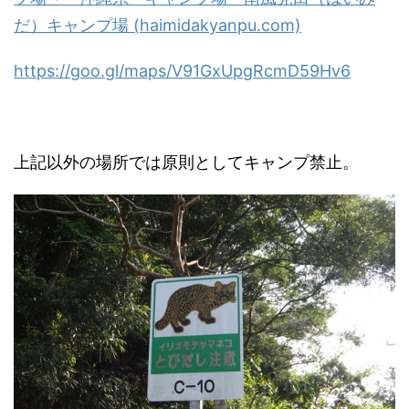
だ）キャンプ場 (haimidakyanpu.com)
https://goo.gl/maps/
V91GxUpgRcmD59Hv6
上記以外の場所では原則としてキャンプ禁止。