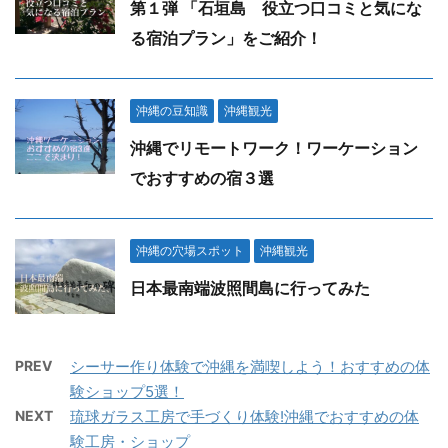
第１弾 「石垣島 役立つ口コミと気にな
る宿泊プラン」をご紹介！
沖縄の豆知識
沖縄観光
沖縄でリモートワーク！ワーケーション
でおすすめの宿３選
沖縄の穴場スポット
沖縄観光
日本最南端波照間島に行ってみた
PREV
シーサー作り体験で沖縄を満喫しよう！おすすめの体
験ショップ5選！
NEXT
琉球ガラス工房で手づくり体験!沖縄でおすすめの体
験工房・ショップ