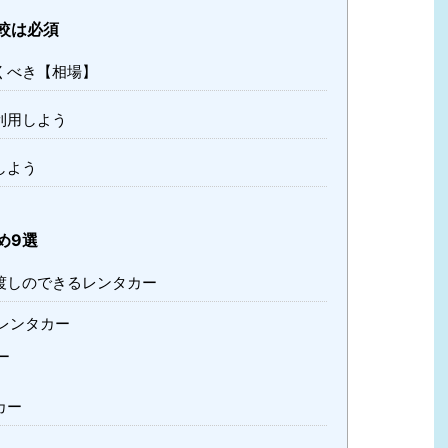
較は必須
くべき【相場】
利用しよう
しよう
め9選
渡しのできるレンタカー
レンタカー
ー
カー