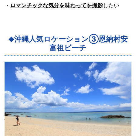
・
ロマンチックな気分を味わってを撮影
したい
沖縄人気ロケーション③恩納村安
◆
富祖ビーチ