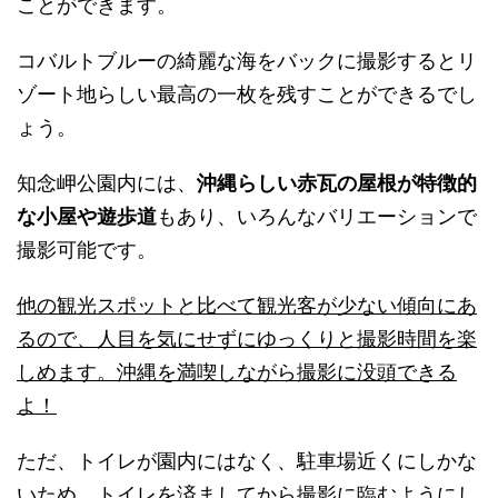
ことができます。
コバルトブルーの綺麗な海をバックに撮影するとリ
ゾート地らしい
最高の一枚を残すことができるでし
ょう。
知念岬公園内には、
沖縄らしい赤瓦の屋根が特徴的
な小屋や遊歩道
もあり、
いろんなバリエーションで
撮影可能です。
他の観光スポットと比べて観光客が少ない傾向にあ
るので、
人目を気にせずにゆっくりと撮影時間を楽
しめます。沖縄を満喫しながら撮影に没頭できる
よ！
ただ、トイレが園内にはなく、駐車場近くにしかな
いため、
トイレを済ましてから撮影に臨むようにし