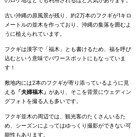
のロケ地などで
も利用されるほど人気があります。
古い沖縄の原風景が残り、
約2万本のフクギが1キロ
メートルの並
木
を作っており、沖縄の集落を囲むよ
うに植えられています。
フクギは漢字で「福木」とも書けるため、
福を呼び
込むという意味でパワースポットにもなっていま
す！
敷地内には2本のフクギが寄り添っているように見
える
「
夫婦福木」
があり、
そこを背景にウェディン
グフォトを撮る人も多いです。
フクギ並木の周辺では、観光客のたくさんいるた
め、
シーズンによってはゆっくり撮影ができない可
能性もあります。