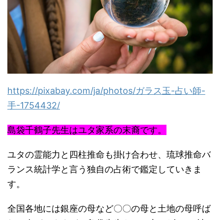
https://pixabay.com/ja/photos/
ガラス玉-占い師-
手-1754432/
島袋千鶴子先生はユタ家系の末裔です。
ユタの霊能力と四柱推命も掛け合わせ、
琉球推命バ
ランス統計学と言う独自の占術で鑑定していきま
す。
全国各地には銀座の母など〇〇
の母と土地の母呼ば