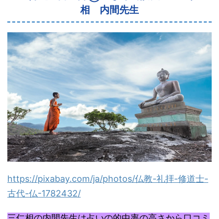
相 内間先生
https://pixabay.com/ja/photos/
仏教-礼拝-修道士-
古代-仏-1782432/
三仁相の内間先生は占いの的中率の高さから口コミ