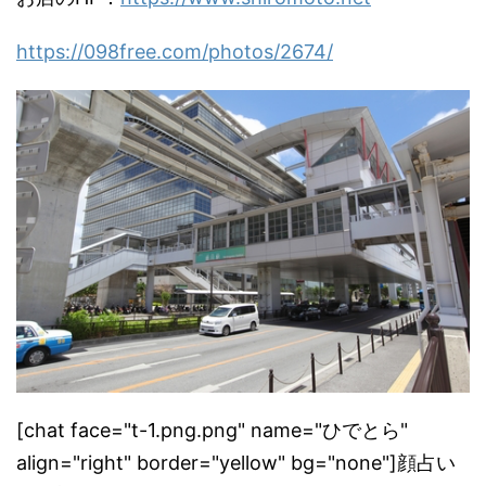
https://098free.com/photos/
2674/
[chat face="t-1.png.png" name="ひでとら"
align="right" border="yellow" bg="none"]顔占い