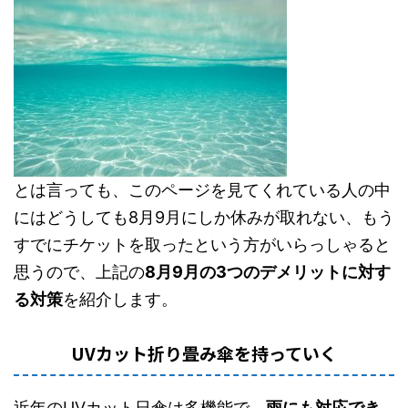
とは言っても、このページを見てくれている人の中
には
どうしても8月9月にしか休みが取れない
、
もう
すでにチケットを取った
という方がいらっしゃると
思うので、上記の
8月9月の3つのデメリットに対す
る対策
を紹介します。
UVカット折り畳み傘を持っていく
近年のUVカット日傘は多機能で、
雨にも対応でき