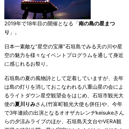
2019年で18年目の開催となる「
南の島の星まつ
り
」。
日本一素敵な“星空の宝庫”石垣島でみる天の川や星
空の魅力を様々なイベントプログラムを通して身近
に感じれるお祭り。
石垣島の夏の風物詩として定着していますが、去年
は島の灯りを消しておこなわれる八重山星の会によ
るライトダウン星空観望会をはじめ、石垣市観光大
使の
夏川りみ
さん(竹富町観光大使も併任)や、今年
で3年連続の出演となるオオザカレンヂkeisukeさん
らの夕涼みライブのほか、石垣島天文台やVERA観