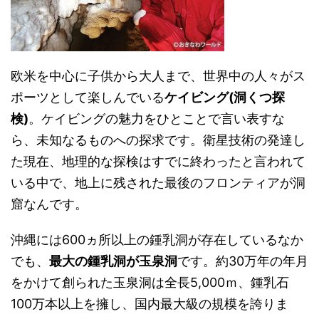
欧米を中心に子供から大人まで、世界中の人々がス
ポーツとして楽しんでいる
ケイビング(洞くつ探
検)
。ケイビングの魅力をひとことで言い表すな
ら、未知なるものへの探求です。衛星技術の発達し
た現在、地理的な探検はすでに終わったと言われて
いる中で、地上に残された最後のフロンティアが洞
窟なんです。
沖縄には600ヵ所以上の鍾乳洞が存在しているなか
でも、
最大の鍾乳洞が玉泉洞
です。約30万年の年月
をかけて創られた玉泉洞は全長5,000ｍ、鍾乳石
100万本以上を擁し、国内最大級の規模を誇りま