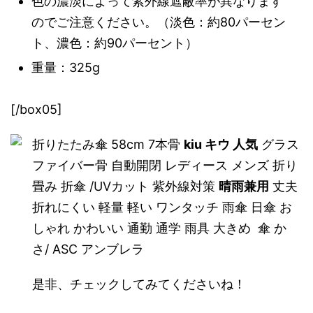
色の濃淡によって紫外線遮蔽率が異なります
のでご注意ください。（淡色：約80パーセン
ト、濃色：約90パーセント）
重量：325g
[/box05]
折りたたみ傘 58cm 7本骨
kiu キウ 人気
グラス
ファイバー骨 自動開閉 レディース メンズ 折り
畳み 折傘 /UVカット 紫外線対策
晴雨兼用
丈夫
折れにくい 軽量 軽い ワンタッチ 雨傘 日傘 お
しゃれ かわいい 通勤 通学 雨具 大きめ 傘 か
さ/ ASC アンブレラ
是非、チェックしてみてくださいね！