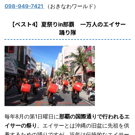
098-949-7421
（
おきなわワールド）
【ベスト4】夏祭りin那覇 一万人のエイサー
踊り隊
毎年8月の第1日曜日に
那覇の国際通りで行われるエ
イサーの祭り
。エイサーとは沖縄の旧盆に先祖を供
養するための踊りですが、近年は伝統的なエイサー